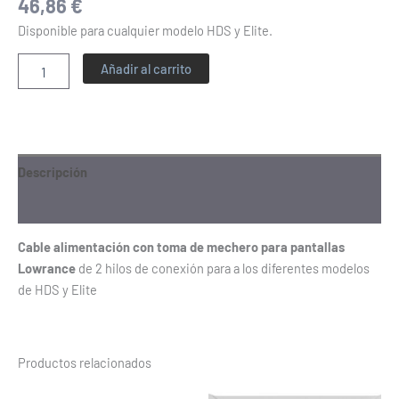
46,86
€
Disponible para cualquier modelo HDS y Elite.
Añadir al carrito
Descripción
Información adicional
Cable alimentación con toma de mechero para pantallas
Lowrance
de 2 hilos de conexión para a los diferentes modelos
de HDS y Elite
Productos relacionados
Rango
Rango
Este
Este