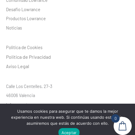
Comunidad Lowrance
e
t
t
b
a
u
Desafio Lowrance
o
g
b
o
r
e
Productos Lowrance
k
a
m
Noticias
Politica de Cookies
Politica de Privacidad
Legal
Aviso
Calle Los Centelles, 27-3
46006 Valencia
info@aventura-gps.com
Usamos cookies para asegurar que te damos la mejor
Telf.: 608044766
experiencia en nuestra web. Si continúas usando este sitio,
0
asumiremos que estás de acuerdo con ello.
Aceptar