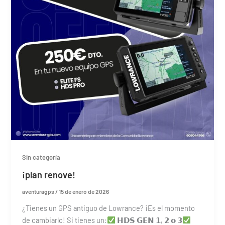
Sin categoría
¡plan renove!
aventuragps
/
15 de enero de 2026
¿Tienes un GPS antiguo de Lowrance? ¡Es el momento
de cambiarlo! Si tienes un:
𝗛𝗗𝗦 𝗚𝗘𝗡 𝟭, 𝟮 𝗼 𝟯