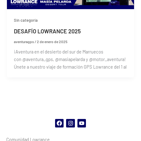
Sin categoría
DESAFÍO LOWRANCE 2025
aventuragps
/
2 de enero de 2025
¡Aventura en el desierto del sur de Marruecos
con @aventura_gps, @masiapelarda y @motor_aventura!
Únete a nuestro viaje de formación GPS Lowrance del 1 al
F
I
Y
a
n
o
c
s
u
Comunidad Lowrance
e
t
t