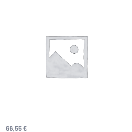
DE
CONEXIÓN
220V
PARA
HOOK
cantidad
66,55
€