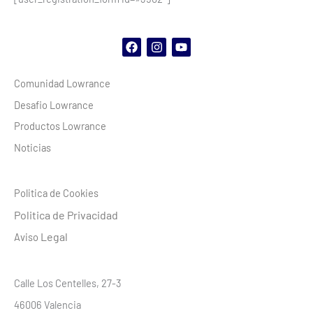
F
I
Y
a
n
o
c
s
u
Comunidad Lowrance
e
t
t
b
a
u
Desafio Lowrance
o
g
b
o
r
e
Productos Lowrance
k
a
m
Noticias
Politica de Cookies
Politica de Privacidad
Legal
Aviso
Calle Los Centelles, 27-3
46006 Valencia