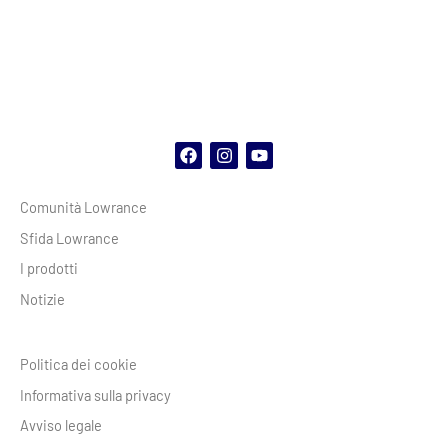
F
I
Y
a
n
o
c
s
u
Comunità Lowrance
e
t
t
b
a
u
Sfida Lowrance
o
g
b
o
r
e
I prodotti
k
a
m
Notizie
Politica dei cookie
Informativa sulla privacy
Avviso legale