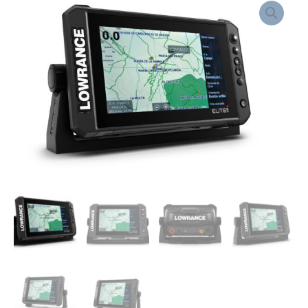
de
range:
ELITE
1.027,29 €
FS
through
2.600,29 €