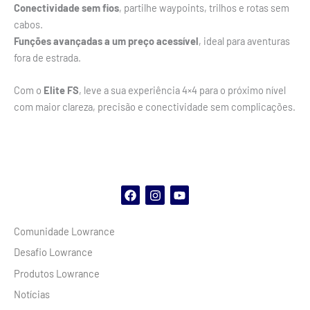
Conectividade sem fios
, partilhe waypoints, trilhos e rotas sem
cabos.
Funções avançadas a um preço acessível
, ideal para aventuras
fora de estrada.
Com o
Elite FS
, leve a sua experiência 4×4 para o próximo nível
com maior clareza, precisão e conectividade sem complicações.
F
I
Y
a
n
o
c
s
u
Comunidade Lowrance
e
t
t
b
a
u
Desafio Lowrance
o
g
b
o
r
e
Produtos Lowrance
k
a
m
Notícias