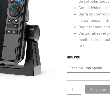
de sol polarizados
Conectividade sem
Barra de controlo
instantaneamente 
Dupla ranhura par
Cartografias veto
modificada e atua
GPS.
HDS PRO
Adicionar