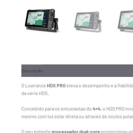
Descrição
Informação adicional
O Lowrance
HDS PRO
eleva o desempenho e a fiabilid
da série HDS.
Concebido para os entusiastas do
4×4
, o HDS PRO inc
mesmo com luz solar direta ou através de óculos pola
O seu potente
processador dual-core
proporciona um 