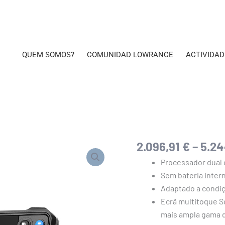
QUEM SOMOS?
COMUNIDAD LOWRANCE
ACTIVIDAD
2.096,91
€
–
5.24
Quantidade
de
Processador dual 
HDS
Sem bateria interna
PRO
Adaptado a condiçõ
Ecrã multitoque S
mais ampla gama d