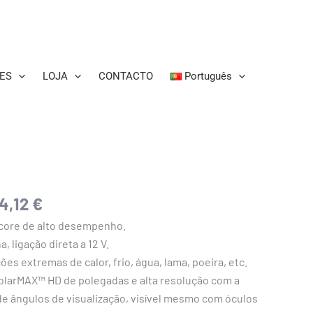
ES
LOJA
CONTACTO
Português
Price
4,12
€
range:
core de alto desempenho.
2.096,91 €
, ligação direta a 12 V.
through
es extremas de calor, frio, água, lama, poeira, etc.
5.244,12 €
olarMAX™ HD de polegadas e alta resolução com a
e ângulos de visualização, visível mesmo com óculos