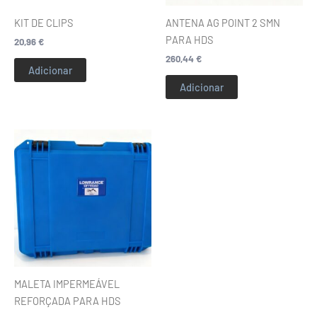
KIT DE CLIPS
ANTENA AG POINT 2 SMN
PARA HDS
20,96
€
260,44
€
Adicionar
Adicionar
This
product
has
multiple
variants.
The
options
may
be
MALETA IMPERMEÁVEL
chosen
REFORÇADA PARA HDS
on