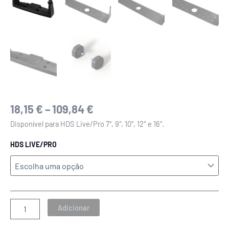
18,15
€
–
109,84
€
Disponível para HDS Live/Pro 7″, 9″, 10″, 12″ e 16″.
HDS LIVE/PRO
Adicionar