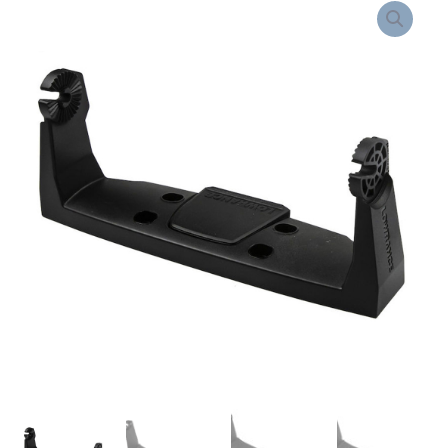
de
range:
SUPORTE
18,15 €
PARA
through
HDS
109,84 €
LIVE/PRO