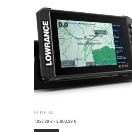
Fascia
Questo
di
prodotto
prezzo:
da
ha
1.027,29 €
più
a
varianti.
2.600,29 €
Le
opzioni
possono
essere
scelte
nella
pagina
del
prodotto
ELITE FS
1.027,29
€
-
2.600,29
€