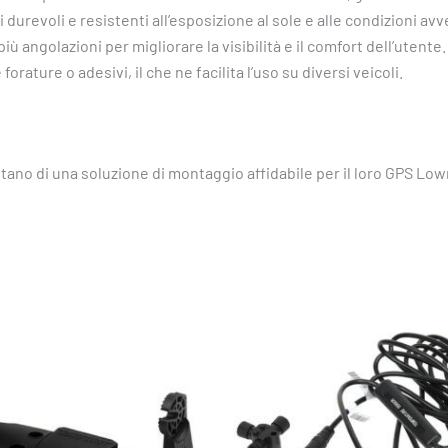
i durevoli e resistenti all’esposizione al sole e alle condizioni avv
più angolazioni per migliorare la visibilità e il comfort dell’utente.
 forature o adesivi, il che ne facilita l’uso su diversi veicoli.
itano di una soluzione di montaggio affidabile per il loro GPS Lo
Fascia
Questo
di
prodotto
prezzo:
da
ha
18,15 €
più
a
varianti.
109,84 €
Le