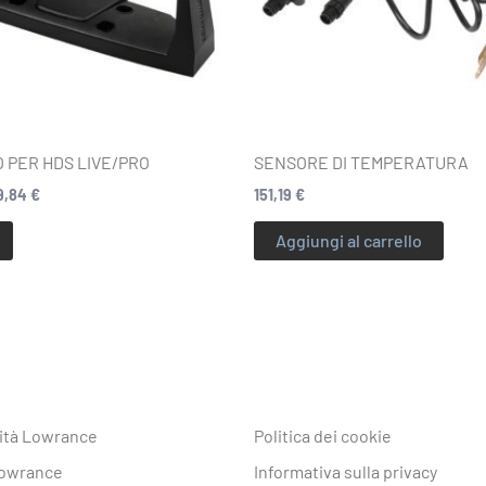
opzioni
possono
essere
scelte
nella
pagina
 PER HDS LIVE/PRO
SENSORE DI TEMPERATURA
del
9,84
€
151,19
€
prodotto
Aggiungi al carrello
tà Lowrance
Politica dei cookie
Lowrance
Informativa sulla privacy