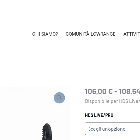
CHI SIAMO?
COMUNITÀ LOWRANCE
ATTIVI
106,00
€
-
108,5
ADATTATORI
DI
Disponibile per HDS Live
ASPIRAZIONE
CON
DOPPIA
HDS LIVE/PRO
VENTOSA
PER
HDS
LIVE/PRO