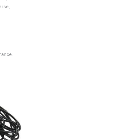
erse.
wrance.