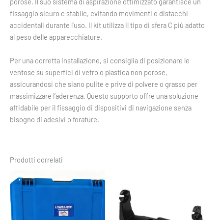
porose. Il suo sistema di aspirazione ottimizzato garantisce un
fissaggio sicuro e stabile, evitando movimenti o distacchi
accidentali durante l’uso. Il kit utilizza il tipo di sfera C più adatto
al peso delle apparecchiature.
Per una corretta installazione, si consiglia di posizionare le
ventose su superfici di vetro o plastica non porose,
assicurandosi che siano pulite e prive di polvere o grasso per
massimizzare l’aderenza. Questo supporto offre una soluzione
affidabile per il fissaggio di dispositivi di navigazione senza
bisogno di adesivi o forature.
Prodotti correlati
Fascia
Questo
Questo
di
prodotto
prodotto
prezzo:
ha
ha
da
18,15 €
più
più
a