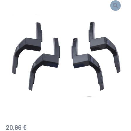
de
KIT
DE
CLIPS
20,96
€