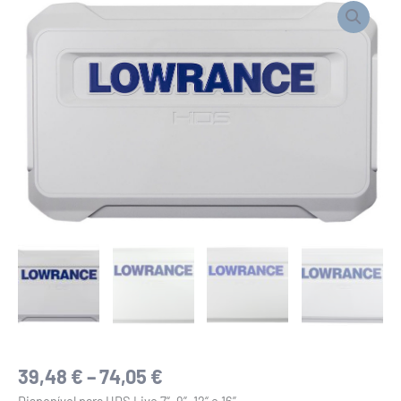
de
range:
TAMPA
39,48 €
PROTETORA
through
PARA
74,05 €
HDS
LIVE
39,48
€
–
74,05
€
Disponível para HDS Live 7“, 9”, 12“ e 16”